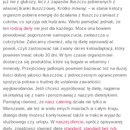
już nie z glukozy, lecz z zapasów tłuszczu pobieranych z
własnej tkanki tłuszczowej. Krótko mówiąc – w stanie ketozy
organizm pobiera energię do działania z tłuszczu zamiast z
cukrów, co sprzyja odchudzaniu. Warto pamiętać jednak, że
ten
rodzaj diety
nie jest dla każdego. Może ona bowiem
powodować pogorszenie samopoczucia, zwłaszcza u
cukrzyków. Zalecamy również, aby tę dietę wprowadzać
powoli, czyli zastosować tak zwany okres ketoadaptacji, który
powinien trwać około 30 dni. W tym czasie organizmowi
dostarcza się produktów, które są bogate w witaminy i
minerały. Przejściowy jadłospis powinien bazować też na dużej
ilości dobrej jakości tłuszczów, z jednoczesnym ograniczeniem
spożycia potraw o trudnej do ustalenia zawartości
węglowodanów. Jeśli chcesz wypróbować tę dietę, najpierw
skontaktuj się z nami i porozmawiaj z naszym dietetykiem.
Pamiętaj również, że
nasz catering
działa nie tylko w
Warszawie, ale też w wielu innych miastach w całym kraju,
dlatego dietę możesz kontynuować także w trakcie wyjazdu
służbowego czy urlopu. W
naszej ofercie
, oprócz opisywanej
diety, znajdziesz również dietę
standard
,
standard bez ryb
,