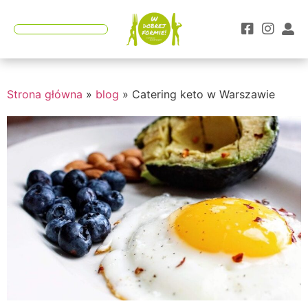
Teraz z kodem "Lato" 25% rabatu wszystkie
ZAMAWIAM
diety!
Co nas wyróżnia?
Strona główna
»
blog
»
Catering keto w Warszawie