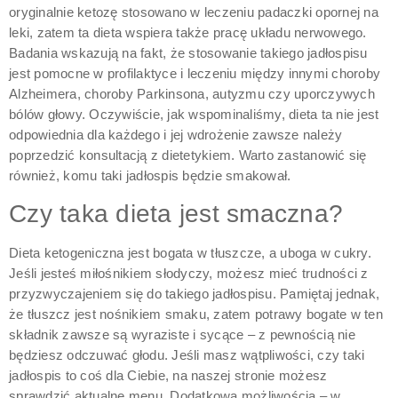
oryginalnie ketozę stosowano w leczeniu padaczki opornej na
leki, zatem ta dieta wspiera także pracę układu nerwowego.
Badania wskazują na fakt, że stosowanie takiego jadłospisu
jest pomocne w profilaktyce i leczeniu między innymi choroby
Alzheimera, choroby Parkinsona, autyzmu czy uporczywych
bólów głowy. Oczywiście, jak wspominaliśmy, dieta ta nie jest
odpowiednia dla każdego i jej wdrożenie zawsze należy
poprzedzić konsultacją z dietetykiem. Warto zastanowić się
również, komu taki jadłospis będzie smakował.
Czy taka dieta jest smaczna?
Dieta ketogeniczna jest bogata w tłuszcze, a uboga w cukry.
Jeśli jesteś miłośnikiem słodyczy, możesz mieć trudności z
przyzwyczajeniem się do takiego jadłospisu. Pamiętaj jednak,
że tłuszcz jest nośnikiem smaku, zatem potrawy bogate w ten
składnik zawsze są wyraziste i sycące – z pewnością nie
będziesz odczuwać głodu. Jeśli masz wątpliwości, czy taki
jadłospis to coś dla Ciebie, na naszej stronie możesz
sprawdzić aktualne menu. Dodatkową możliwością – w