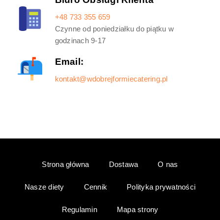
+48 733 355 659
Czynne od poniedziałku do piątku w
godzinach 9-17
Email:
kontakt@wdobrejformiecatering.pl
Strona główna
Dostawa
O nas
Nasze diety
Cennik
Polityka prywatności
Regulamin
Mapa strony