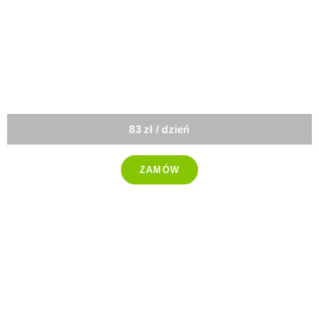
-25%
Sport
83 zł / dzień
ZAMÓW
-25%
Ketogeniczna