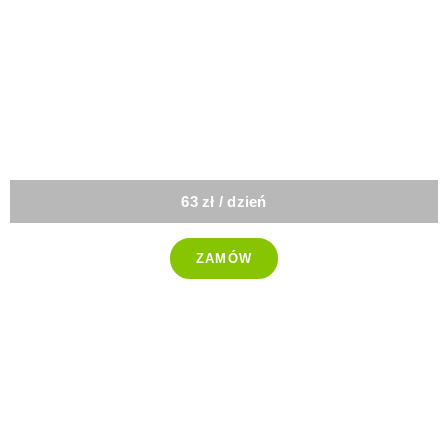
-25%
Polska
Kuchnia
63 zł / dzień
ZAMÓW
-25%
Wegańska