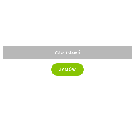
-25%
Niski IG
73 zł / dzień
ZAMÓW
-25%
Wybór Menu