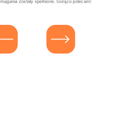
magania zostały spełnione. Gorąco polecam!
r