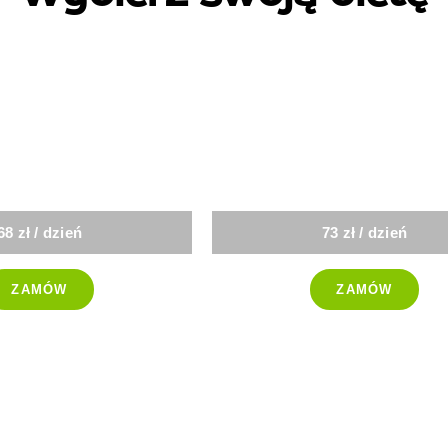
andard
Niski IG
68 zł / dzień
73 zł / dzień
ZAMÓW
ZAMÓW
-25%
olska