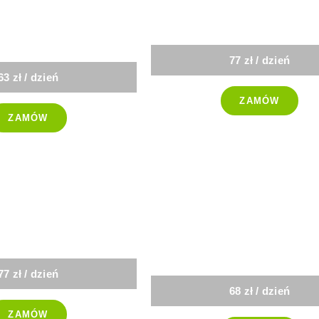
Wegańsk
uchnia
77 zł / dzień
63 zł / dzień
ZAMÓW
ZAMÓW
-25%
Standar
geniczna
bez ryb
77 zł / dzień
68 zł / dzień
ZAMÓW