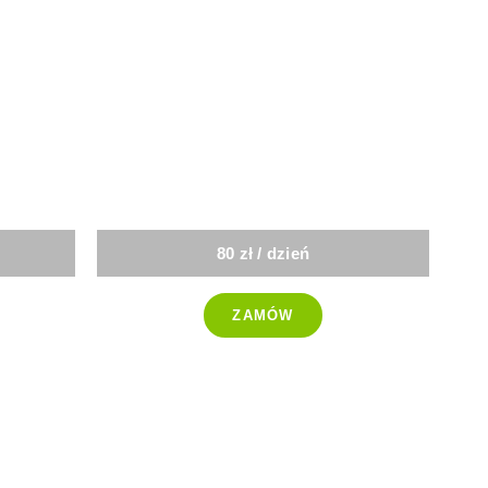
Wybór Menu
80 zł / dzień
ZAMÓW
-25%