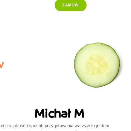
ZAMÓW
-25%
w
Michał M
odzi o jakość i sposób przygotowania warzyw to jestem
B