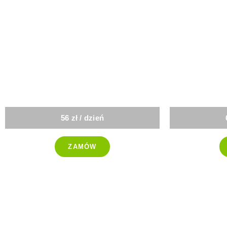
Redukcyjna
St
56 zł / dzień
ZAMÓW
-25%
-25%
P