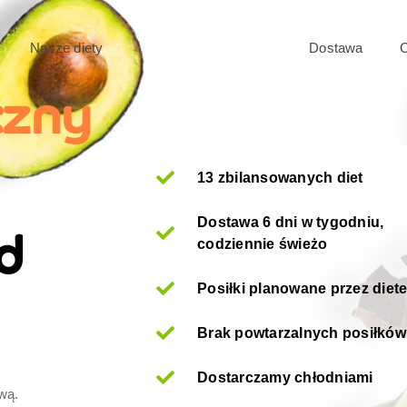
Teraz z kodem "Lato" 25% rabatu wszystkie diety!
Nasze diety
Dostawa
C
czny
13 zbilansowanych diet
Dostawa 6 dni w tygodniu,
d
codziennie świeżo
Posiłki planowane przez diet
Brak powtarzalnych posiłków
Dostarczamy chłodniami
wą.