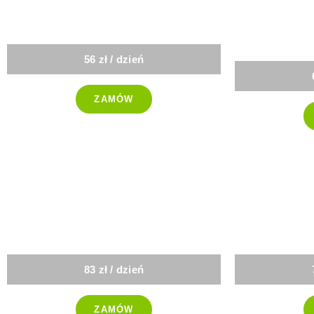
Lunch box
K
56 zł / dzień
ZAMÓW
-25%
-25%
Sport
Keto
83 zł / dzień
ZAMÓW