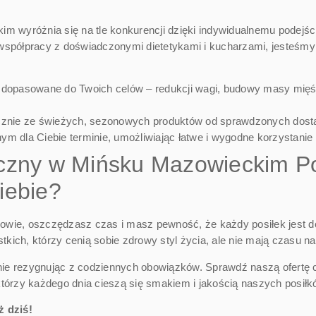
 wyróżnia się na tle konkurencji dzięki indywidualnemu podejściu 
spółpracy z doświadczonymi dietetykami i kucharzami, jesteśmy w 
dopasowane do Twoich celów – redukcji wagi, budowy masy mięśni
znie ze świeżych, sezonowych produktów od sprawdzonych dos
m dla Ciebie terminie, umożliwiając łatwe i wygodne korzystanie
yczny w Mińsku Mazowieckim 
iebie?
drowie, oszczędzasz czas i masz pewność, że każdy posiłek jest 
stkich, którzy cenią sobie zdrowy styl życia, ale nie mają czasu 
 nie rezygnując z codziennych obowiązków. Sprawdź naszą ofertę 
tórzy każdego dnia cieszą się smakiem i jakością naszych posiłk
ż dziś!