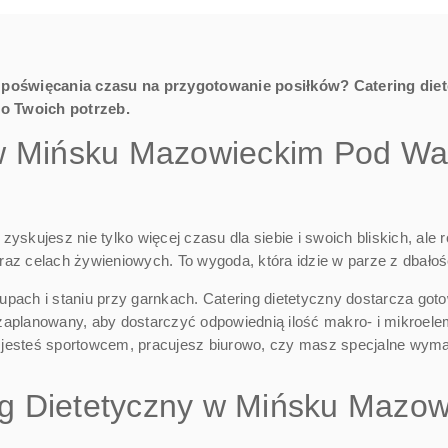
poświęcania czasu na przygotowanie posiłków? Catering di
o Twoich potrzeb.
y w Mińsku Mazowieckim Pod W
skujesz nie tylko więcej czasu dla siebie i swoich bliskich, ale 
az celach żywieniowych. To wygoda, która idzie w parze z dbałoś
ach i staniu przy garnkach. Catering dietetyczny dostarcza gotow
 zaplanowany, aby dostarczyć odpowiednią ilość makro- i mikroel
 jesteś sportowcem, pracujesz biurowo, czy masz specjalne wymaga
g Dietetyczny w Mińsku Mazo