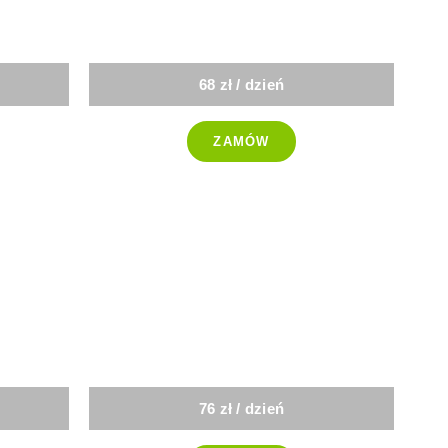
a
Vege
68 zł / dzień
ZAMÓW
-25%
d
Dieta
dla kobiet
76 zł / dzień