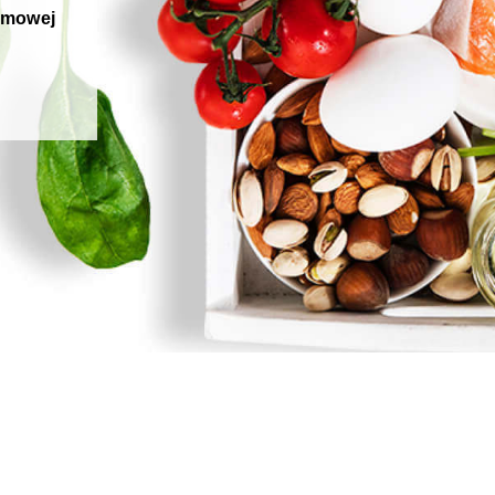
rmowej
e