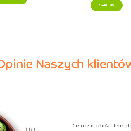
ZAMÓW
-25%
Opinie Naszych klientó
Duża różnorodność! Jeżeli ch