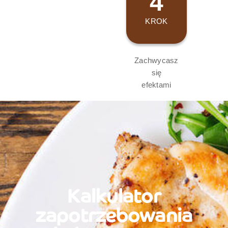
4
KROK
Zachwycasz
się
efektami
Kalkulator
zapotrzebowania