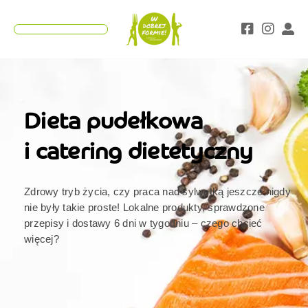
Teraz z kodem "Lato" 25% rabatu wszystkie
ZAMAWIAM
diety!
Co nas wyróżnia?
Dieta pudełkowa
i catering dietetyczny
Zdrowy tryb życia, czy praca nad sylwetką jeszcze nigdy
nie były takie proste! Lokalne produkty, sprawdzone
przepisy i dostawy 6 dni w tygodniu – czego chcieć
więcej?