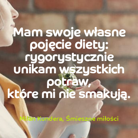
Mam swoje własne
pojęcie diety:
rygorystycznie
unikam wszystkich
potraw,
które mi nie smakują.
Milan Kundera, Śmieszne miłości