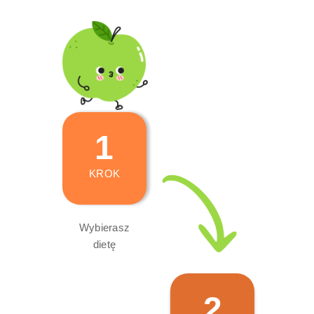
1
KROK
Wybierasz
dietę
2