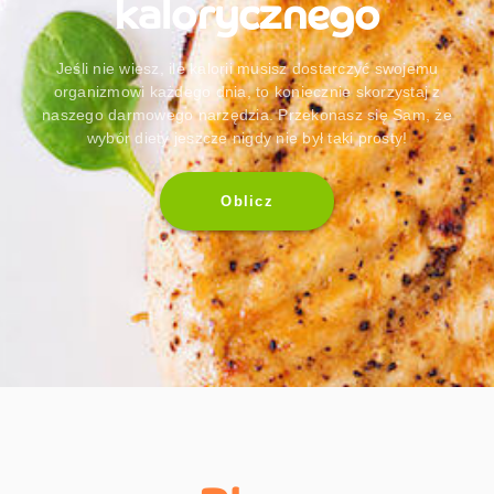
kalorycznego
Jeśli nie wiesz, ile kalorii musisz dostarczyć swojemu
organizmowi każdego dnia, to koniecznie skorzystaj z
naszego darmowego narzędzia. Przekonasz się Sam, że
wybór diety jeszcze nigdy nie był taki prosty!
Oblicz