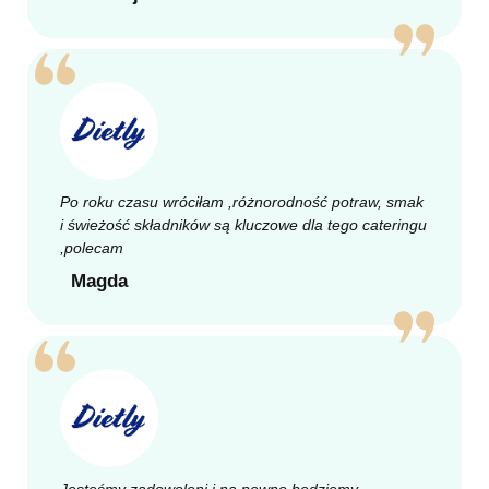
Po roku czasu wróciłam ,różnorodność potraw, smak
i świeżość składników są kluczowe dla tego cateringu
,polecam
Magda
Jesteśmy zadowoleni i na pewno będziemy