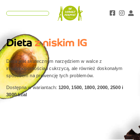
Teraz z kodem "Lato" 25% rabatu wszystkie
ZAMAWIAM
diety!
Co nas wyróżnia?
Dieta
z niskim IG
Dieta jest skutecznym narzędziem w walce z
insulinoopornością i cukrzycą, ale również doskonałym
sposobem na prewencję tych problemów.
Dostępna w wariantach:
1200, 1500, 1800, 2000, 2500 i
3000 kcal